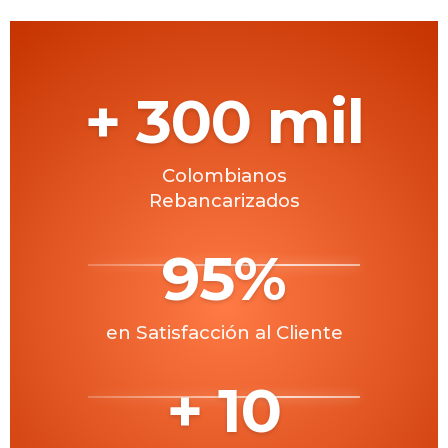
3175654292
-
3229185169
6013570395
-
3009128723
+ 300 mil
notificaciones4@redinstantic.com
notificaciones9@redinstantic.com
Colombianos
Rebancarizados
95%
en Satisfacción al Cliente
+ 10