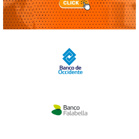
322 940
9305
601 917
6056
notificaciones3@redinstantic.com